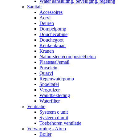
Water aansluiting, beveiliging, regeling
Sanitair
Accessoires
Acryl
Deuren
Dompelpomp
Douchecabine
Douchegoot
Keukenkraan
Kranen
Natuursteen/composiet/beton
Plaatstaal/email
Porselein
Quaryl
Regenwaterpomp
Spoeltafel
Vergruizer
Wandbekleding
Waterfilter
Ventilatie
Systeem c unit
Systeem d unit
Toebehoren ventilatie
Verwarming - Airco
Boiler