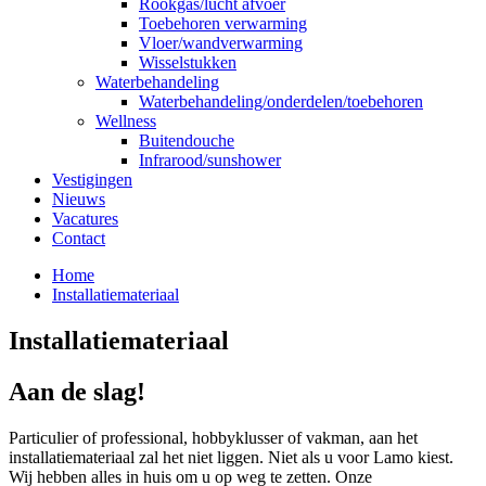
Rookgas/lucht afvoer
Toebehoren verwarming
Vloer/wandverwarming
Wisselstukken
Waterbehandeling
Waterbehandeling/onderdelen/toebehoren
Wellness
Buitendouche
Infrarood/sunshower
Vestigingen
Nieuws
Vacatures
Contact
Home
Installatiemateriaal
Kruimelpad
Installatiemateriaal
Aan de slag!
Particulier of professional, hobbyklusser of vakman, aan het
installatiemateriaal zal het niet liggen. Niet als u voor Lamo kiest.
Wij hebben alles in huis om u op weg te zetten. Onze