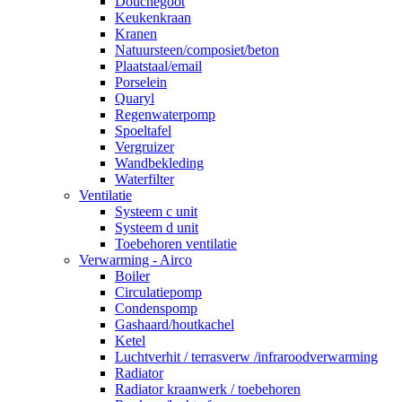
Douchegoot
Keukenkraan
Kranen
Natuursteen/composiet/beton
Plaatstaal/email
Porselein
Quaryl
Regenwaterpomp
Spoeltafel
Vergruizer
Wandbekleding
Waterfilter
Ventilatie
Systeem c unit
Systeem d unit
Toebehoren ventilatie
Verwarming - Airco
Boiler
Circulatiepomp
Condenspomp
Gashaard/houtkachel
Ketel
Luchtverhit / terrasverw /infraroodverwarming
Radiator
Radiator kraanwerk / toebehoren