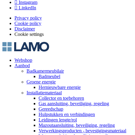
Instagram
LinkedIn
Privacy policy
Cookie policy
Footer
Disclaimer
menu
Cookie settings
Webshop
Aanbod
Main
Badkamermeubilair
navigation
Badmeubel
Groene energie
(off-
Hernieuwbare energie
canvas)
Installatiemateriaal
Collector en toebehoren
Gas aansluiting, beveiliging, regeling
Gereedschap
Hulpstukken en verbindingen
Leidingen lengte/rol
Mazoutaansluiting, beveiliging, regeling
Verwerkingsproducten - bevestigingsmateriaal