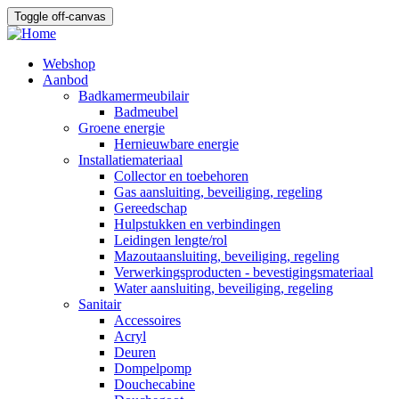
Overslaan
Toggle off-canvas
en
naar
de
Webshop
inhoud
Aanbod
Main
gaan
Badkamermeubilair
navigation
Badmeubel
Groene energie
Hernieuwbare energie
Installatiemateriaal
Collector en toebehoren
Gas aansluiting, beveiliging, regeling
Gereedschap
Hulpstukken en verbindingen
Leidingen lengte/rol
Mazoutaansluiting, beveiliging, regeling
Verwerkingsproducten - bevestigingsmateriaal
Water aansluiting, beveiliging, regeling
Sanitair
Accessoires
Acryl
Deuren
Dompelpomp
Douchecabine